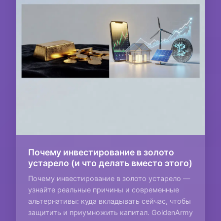
Почему инвестирование в золото
устарело (и что делать вместо этого)
Почему инвестирование в золото устарело —
узнайте реальные причины и современные
альтернативы: куда вкладывать сейчас, чтобы
защитить и приумножить капитал. GoldenArmy