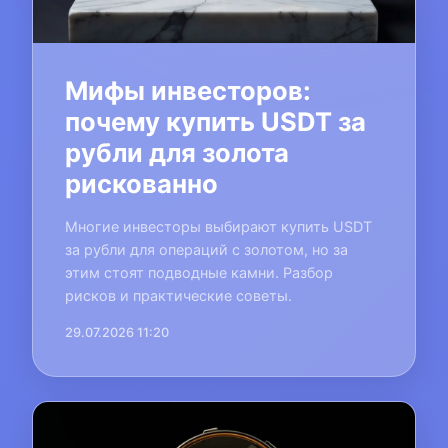
Мифы инвесторов:
почему купить USDT за
рубли для золота
рискованно
Многие инвесторы выбирают купить USDT
за рубли для операций с золотом, но за
этим стоят подводные камни. Разбор
рисков и практические советы.
29.07.2026 11:20