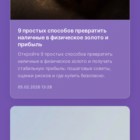
9 простых способов превратить
наличные в физическое золото и
прибыль
Откройте 9 простых способов превратить
наличные в физическое золото и получать
стабильную прибыль: пошаговые советы,
оценки рисков и где купить безопасно.
05.02.2026 13:28