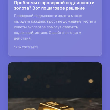
Проблемы с проверкой подлинности
золота? Вот пошаговое решение
Проверкой подлинности золота может
овладеть каждый: простые домашние тесты и
советы экспертов помогут отличить
подлинный металл. Освойте алгоритм
действий.
17.07.2026 14:11