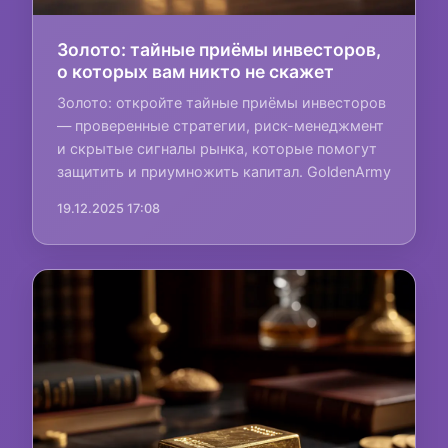
Золото: тайные приёмы инвесторов,
о которых вам никто не скажет
Золото: откройте тайные приёмы инвесторов
— проверенные стратегии, риск-менеджмент
и скрытые сигналы рынка, которые помогут
защитить и приумножить капитал. GoldenArmy
19.12.2025 17:08