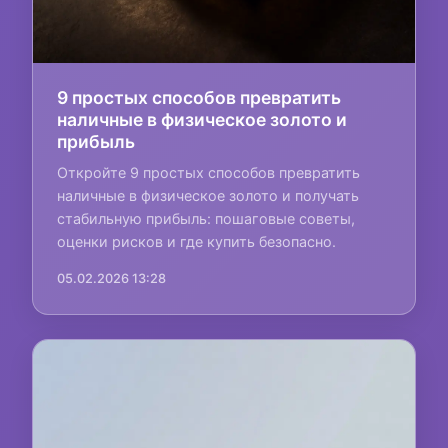
9 простых способов превратить
наличные в физическое золото и
прибыль
Откройте 9 простых способов превратить
наличные в физическое золото и получать
стабильную прибыль: пошаговые советы,
оценки рисков и где купить безопасно.
05.02.2026 13:28