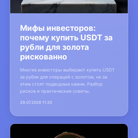
Мифы инвесторов:
почему купить USDT за
рубли для золота
рискованно
Многие инвесторы выбирают купить USDT
за рубли для операций с золотом, но за
этим стоят подводные камни. Разбор
рисков и практические советы.
29.07.2026 11:20