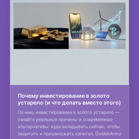
Почему инвестирование в золото
устарело (и что делать вместо этого)
Почему инвестирование в золото устарело —
узнайте реальные причины и современные
альтернативы: куда вкладывать сейчас, чтобы
защитить и приумножить капитал. GoldenArmy