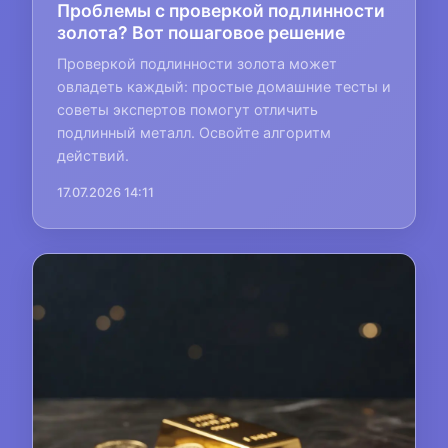
Проблемы с проверкой подлинности
золота? Вот пошаговое решение
Проверкой подлинности золота может
овладеть каждый: простые домашние тесты и
советы экспертов помогут отличить
подлинный металл. Освойте алгоритм
действий.
17.07.2026 14:11