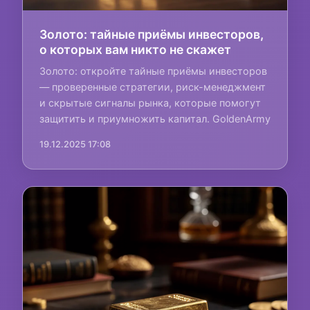
Золото: тайные приёмы инвесторов,
о которых вам никто не скажет
Золото: откройте тайные приёмы инвесторов
— проверенные стратегии, риск-менеджмент
и скрытые сигналы рынка, которые помогут
защитить и приумножить капитал. GoldenArmy
19.12.2025 17:08